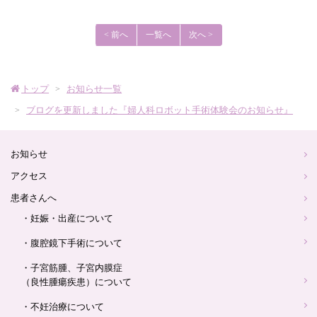
産
< 前へ
一覧へ
次へ >
婦
人
トップ
お知らせ一覧
ブログを更新しました『婦人科ロボット手術体験会のお知らせ』
科
ロ
お知らせ
アクセス
ゴ
患者さんへ
・妊娠・出産について
・腹腔鏡下手術について
・子宮筋腫、子宮内膜症
（良性腫瘍疾患）について
・不妊治療について