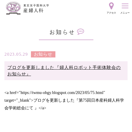
東
アクセス
メニュー
京
お
女
知
ら
子
せ
2023.05.29
お知らせ
ブログを更新しました『婦人科ロボット手術体験会の
医
お知らせ』
科
<a href="https://twmu-obgy.blogspot.com/2023/05/75.html"
大
target="_blank">ブログを更新しました『第75回日本産科婦人科学
会学術総会にて 』</a>
学