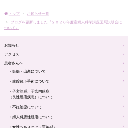
産
トップ
お知らせ一覧
婦
ブログを更新しました『２０２６年度産婦人科学講座医局説明会に
ついて』
人
お知らせ
科
アクセス
ロ
患者さんへ
・妊娠・出産について
ゴ
・腹腔鏡下手術について
・子宮筋腫、子宮内膜症
（良性腫瘍疾患）について
・不妊治療について
・婦人科悪性腫瘍について
・女性ヘルスケア（更年期）