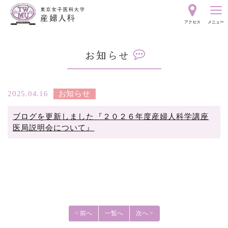
東
アクセス
メニュー
京
お
女
知
ら
子
せ
2025.04.16
お知らせ
ブログを更新しました『２０２６年度産婦人科学講座
医
医局説明会について』
科
大
学
< 前へ
一覧へ
次へ >