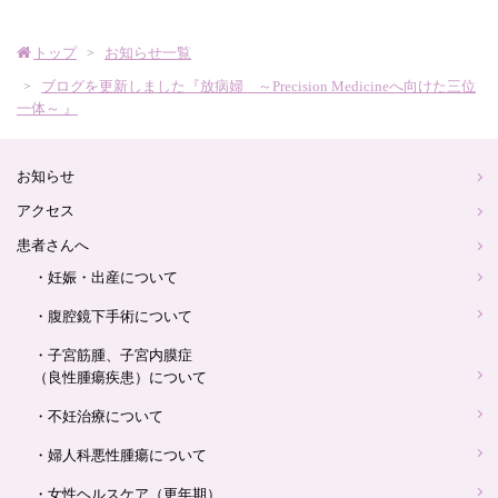
産
トップ
お知らせ一覧
婦
ブログを更新しました『放病婦 ～Precision Medicineへ向けた三位
一体～ 』
人
お知らせ
科
アクセス
ロ
患者さんへ
・妊娠・出産について
ゴ
・腹腔鏡下手術について
・子宮筋腫、子宮内膜症
（良性腫瘍疾患）について
・不妊治療について
・婦人科悪性腫瘍について
・女性ヘルスケア（更年期）