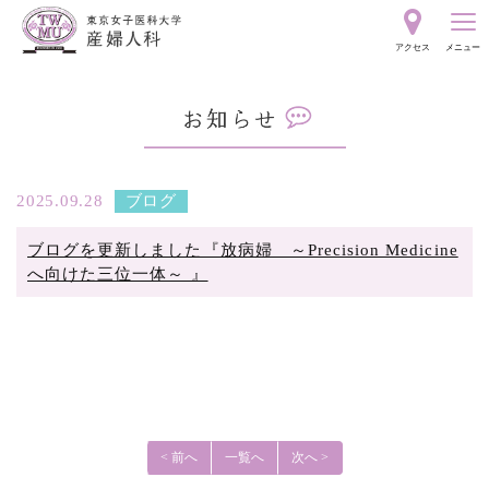
東
アクセス
メニュー
京
お
女
知
ら
子
せ
2025.09.28
ブログ
ブログを更新しました『放病婦 ～Precision Medicine
医
へ向けた三位一体～ 』
科
大
学
< 前へ
一覧へ
次へ >