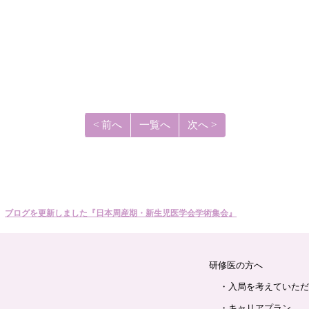
< 前へ
一覧へ
次へ >
ブログを更新しました『日本周産期・新生児医学会学術集会』
研修医の方へ
・入局を考えていただ
・キャリアプラン