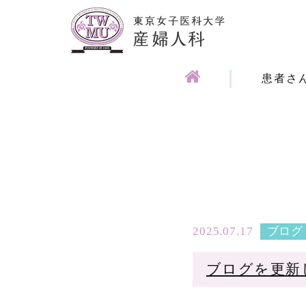
東
京
患者さ
女
子
医
科
2025.07.17
ブログ
大
ブログを更新
学