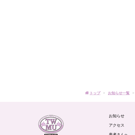
産
婦
人
科
ロ
ゴ
トップ
お知らせ一覧
お知らせ
東
京
アクセス
女
患者さんへ