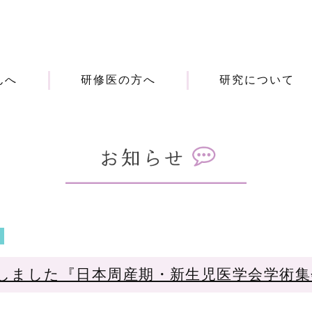
んへ
研修医の方へ
研究について
お
知
ら
せ
しました『日本周産期・新生児医学会学術集