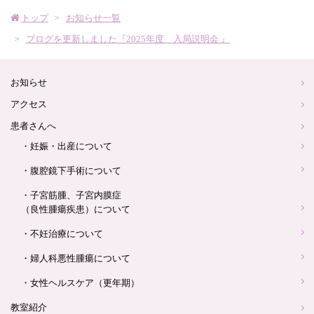
産
トップ
お知らせ一覧
婦
ブログを更新しました『2025年度 入局説明会 』
人
お知らせ
アクセス
科
患者さんへ
・妊娠・出産について
ロ
・腹腔鏡下手術について
ゴ
・子宮筋腫、子宮内膜症
（良性腫瘍疾患）について
・不妊治療について
・婦人科悪性腫瘍について
・女性ヘルスケア（更年期）
教室紹介