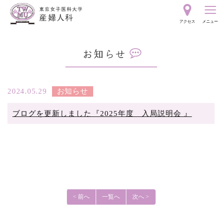
東
アクセス
メニュー
京
お
女
知
ら
子
せ
2024.05.29
お知らせ
ブログを更新しました『2025年度 入局説明会 』
医
科
大
学
< 前へ
一覧へ
次へ >