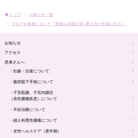
産
トップ
お知らせ一覧
婦
ブログを更新しました『産婦人科医の扉 -君の力が未来になる-』
人
お知らせ
科
アクセス
患者さんへ
ロ
・妊娠・出産について
・腹腔鏡下手術について
ゴ
・子宮筋腫、子宮内膜症
（良性腫瘍疾患）について
・不妊治療について
・婦人科悪性腫瘍について
・女性ヘルスケア（更年期）