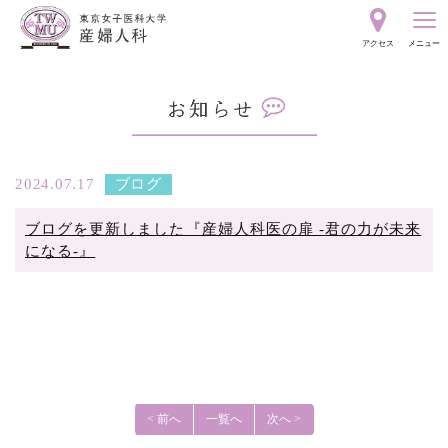
東
アクセス
メニュー
京
お
女
知
ら
子
せ
2024.07.17
ブログ
ブログを更新しました『産婦人科医の扉 -君の力が未来
医
になる-』
科
大
学
< 前へ
一覧へ
次へ >