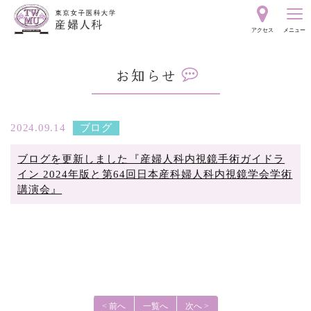
東
アクセス
メニュー
京
お
女
知
ら
子
せ
2024.09.14
ブログ
ブログを更新しました『産婦人科内視鏡手術ガイドラ
医
イン 2024年版と第64回日本産科婦人科内視鏡学会学術
講演会』
科
大
学
< 前へ
一覧へ
次へ >