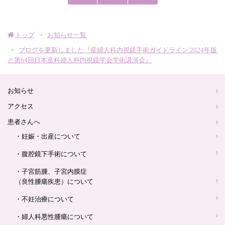
産
婦
トップ
お知らせ一覧
ブログを更新しました『産婦人科内視鏡手術ガイドライン 2024年版
人
と第64回日本産科婦人科内視鏡学会学術講演会』
科
お知らせ
アクセス
ロ
患者さんへ
ゴ
・妊娠・出産について
・腹腔鏡下手術について
・子宮筋腫、子宮内膜症
（良性腫瘍疾患）について
・不妊治療について
・婦人科悪性腫瘍について