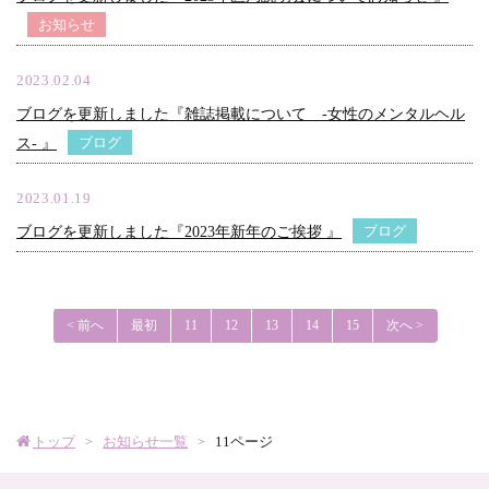
産
お知らせ
婦
2023.02.04
ブログを更新しました『雑誌掲載について -女性のメンタルヘル
人
ブログ
ス- 』
科
2023.01.19
ブログ
ブログを更新しました『2023年新年のご挨拶 』
ロ
ゴ
< 前へ
最初
11
12
13
14
15
次へ >
トップ
お知らせ一覧
11ページ