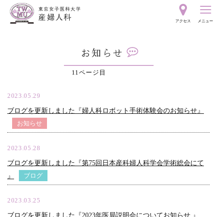
東
アクセス
メニュー
京
お
女
知
11ページ目
ら
子
せ
2023.05.29
ブログを更新しました『婦人科ロボット手術体験会のお知らせ』
医
お知らせ
科
2023.05.28
ブログを更新しました『第75回日本産科婦人科学会学術総会にて
大
ブログ
』
学
2023.03.25
ブログを更新しました『2023年医局説明会についてお知らせ 』